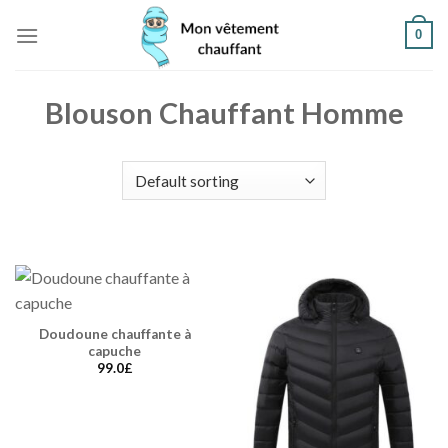
Skip
0
to
content
Blouson Chauffant Homme
Doudoune chauffante à
capuche
99.0
£