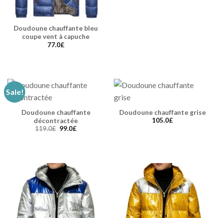
Doudoune chauffante bleu
coupe vent à capuche
77.0
£
Sale!
Doudoune chauffante
Doudoune chauffante grise
105.0
£
décontractée
119.0
£
99.0
£