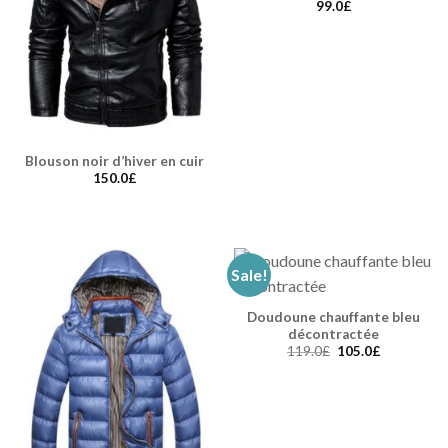
99.0
£
Blouson noir d’hiver en cuir
150.0
£
Sale!
Doudoune chauffante bleu
décontractée
119.0
£
105.0
£