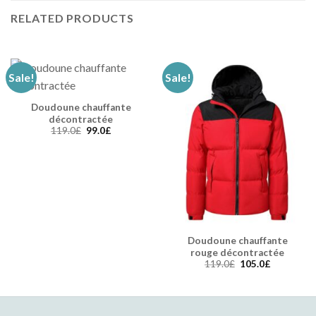
RELATED PRODUCTS
Sale!
Sale!
Doudoune chauffante
décontractée
119.0
£
99.0
£
Doudoune chauffante
rouge décontractée
119.0
£
105.0
£