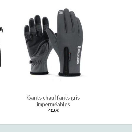
Gants chauffants gris
Gants vélo
imperméables
ro
40.0
£
45