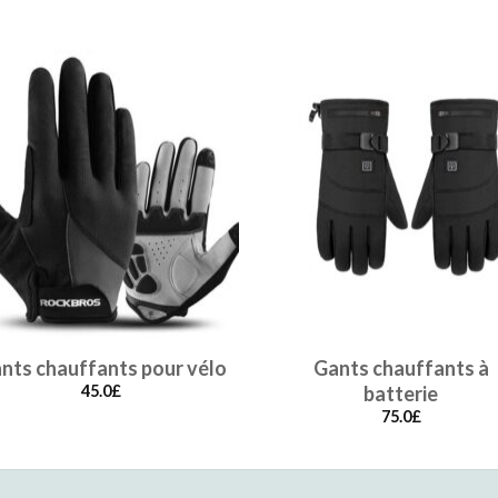
nts chauffants pour vélo
Gants chauffants à
45.0
£
batterie
75.0
£