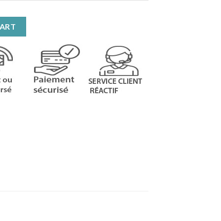
nts quantity
CART