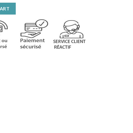
quantity
CART