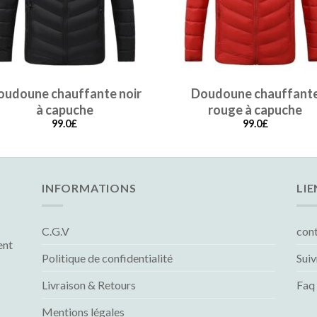
oudoune chauffante noir
Doudoune chauffant
à capuche
rouge à capuche
99.0
£
99.0
£
INFORMATIONS
LIE
C.G.V
con
ent
Politique de confidentialité
Sui
Livraison & Retours
Faq
Mentions légales