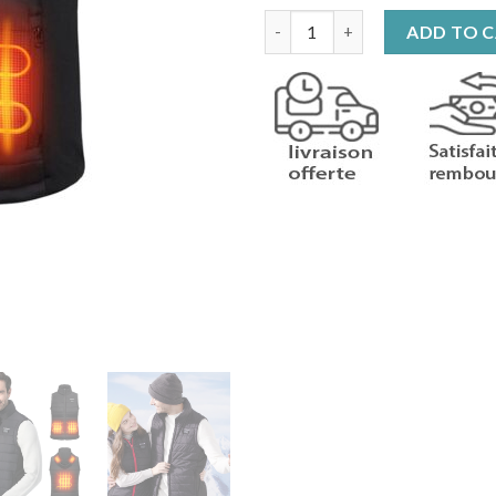
Gilet chauffant avec batterie 
ADD TO 