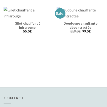
Sale!
Gilet chauffant à
Doudoune chauffante
infrarouge
décontractée
55.0
£
119.0
£
99.0
£
CONTACT