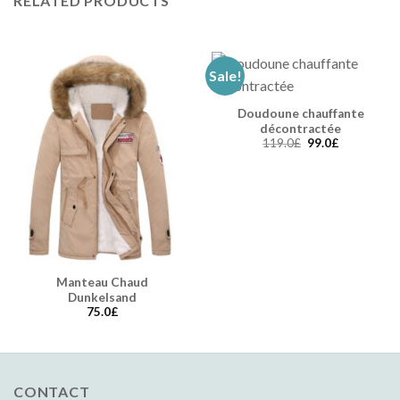
RELATED PRODUCTS
Sale!
Doudoune chauffante
décontractée
119.0
£
99.0
£
Manteau Chaud
Dunkelsand
75.0
£
CONTACT