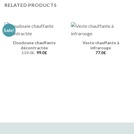
RELATED PRODUCTS
Sale!
Doudoune chauffante
Veste chauffante à
décontractée
infrarouge
119.0
£
99.0
£
77.0
£